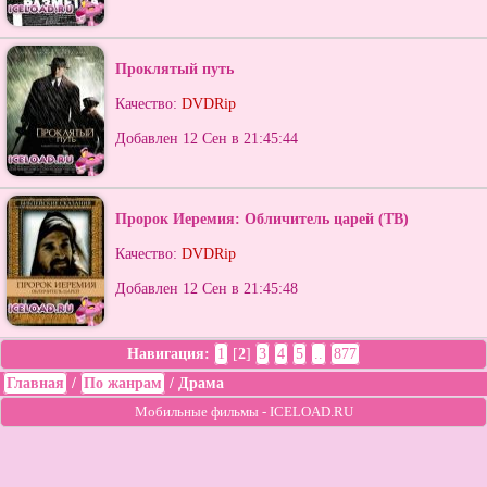
Проклятый путь
Качество:
DVDRip
Добавлен 12 Сен в 21:45:44
Пророк Иеремия: Обличитель царей (ТВ)
Качество:
DVDRip
Добавлен 12 Сен в 21:45:48
Навигация:
1
[
2
]
3
4
5
..
877
Главная
/
По жанрам
/
Драма
Мобильные фильмы - ICELOAD.RU